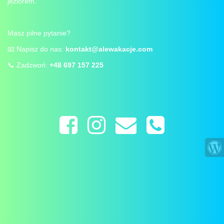
jeziorem.
Masz pilne pytanie?
📧 Napisz do nas:
kontakt@alewakacje.com
📞 Zadzwoń:
+48 697 157 225