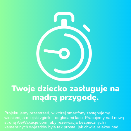
Twoje dziecko zasługuje na
mądrą przygodę.
Projektujemy przestrzeń, w której smartfony zastępujemy
wiosłami, a miejski zgiełk – odgłosami lasu. Pracujemy nad nową
stroną AleWakacje.com, aby rezerwacja bezpiecznych i
kameralnych wyjazdów była tak prosta, jak chwila relaksu nad