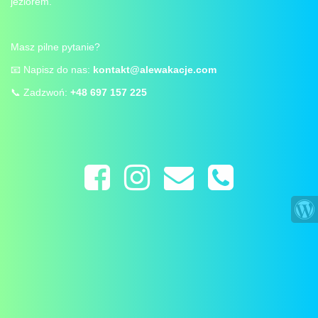
jeziorem.
Masz pilne pytanie?
📧 Napisz do nas:
kontakt@alewakacje.com
📞 Zadzwoń:
+48 697 157 225