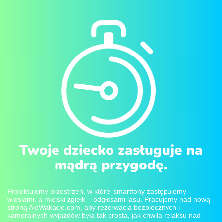
Twoje dziecko zasługuje na
mądrą przygodę.
Projektujemy przestrzeń, w której smartfony zastępujemy
wiosłami, a miejski zgiełk – odgłosami lasu. Pracujemy nad nową
stroną AleWakacje.com, aby rezerwacja bezpiecznych i
kameralnych wyjazdów była tak prosta, jak chwila relaksu nad